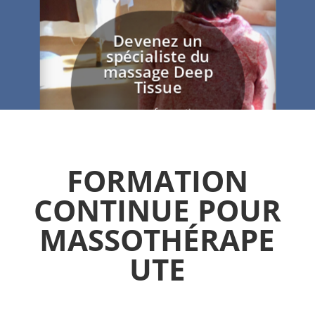
Devenez un
spécialiste du
massage Deep
Tissue
avec nos formations
approfondies
FORMATION
Voir nos
CONTINUE POUR
formations
MASSOTHÉRAPE
UTE