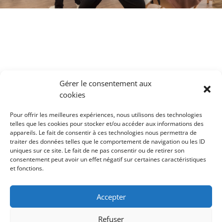
Pour une consultation
Gérer le consentement aux
cookies
individuelle en
massothérapie avec
Pour offrir les meilleures expériences, nous utilisons des technologies
Daniel Poirier à Ste-Adèle,
telles que les cookies pour stocker et/ou accéder aux informations des
appareils. Le fait de consentir à ces technologies nous permettra de
Québec :
traiter des données telles que le comportement de navigation ou les ID
uniques sur ce site. Le fait de ne pas consentir ou de retirer son
60 min. : 110$+tax
consentement peut avoir un effet négatif sur certaines caractéristiques
et fonctions.
Tél. : 514 690 3550
Accepter
Refuser