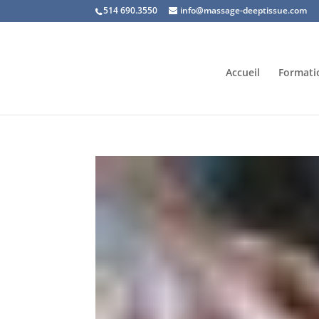
514 690.3550
info@massage-deeptissue.com
Accueil
Formati