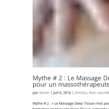
Mythe # 2 : Le Massage De
pour un massothérapeut
par
daniel
|
Juil 6, 2016
|
Articles
,
Non classifi
Mythe # 2 : « Le Massage Deep Tissue n’est pa
formateur en Massage Deep Tissue, présente un