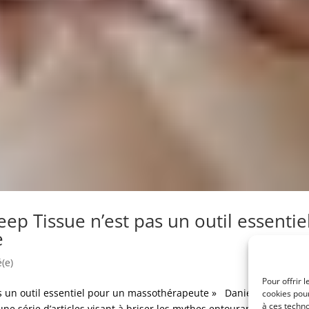
ep Tissue n’est pas un outil essentie
e
é(e)
Pour offrir 
s un outil essentiel pour un massothérapeute » Daniel Poirier,
cookies pour
à ces techn
e série d’articles visant à briser les mythes entourant le Massag